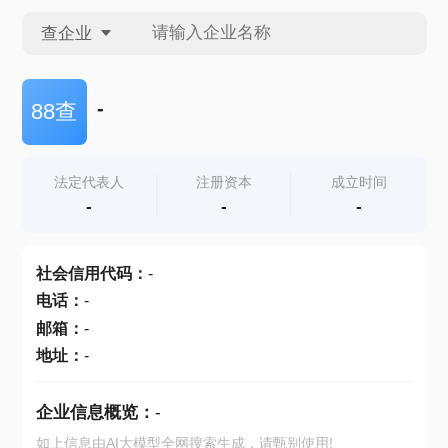
查企业
查企业
-
88查
查招投标
法定代表人
注册资本
成立时间
-
-
-
查产地
社会信用代码
：
-
电话
：
-
邮箱
：
-
地址
：
-
企业信息概览：
-
如上信息由AI大模型全网搜索生成，请甄别使用!