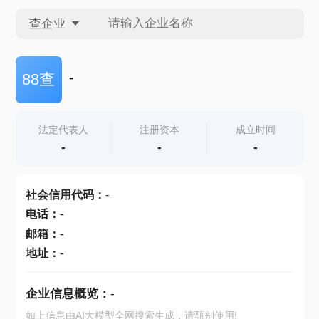
查企业
查企业
-
88查
查招投标
法定代表人
注册资本
成立时间
-
-
-
查产地
社会信用代码
：
-
电话
：
-
邮箱
：
-
地址
：
-
企业信息概览：
-
如上信息由AI大模型全网搜索生成，请甄别使用!