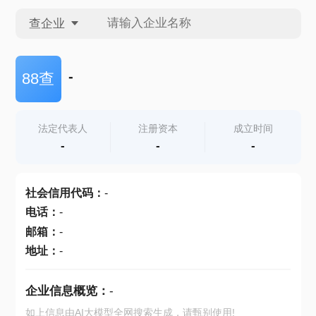
查企业
查企业
-
88查
查招投标
法定代表人
注册资本
成立时间
-
-
-
查产地
社会信用代码
：
-
电话
：
-
邮箱
：
-
地址
：
-
企业信息概览：
-
如上信息由AI大模型全网搜索生成，请甄别使用!