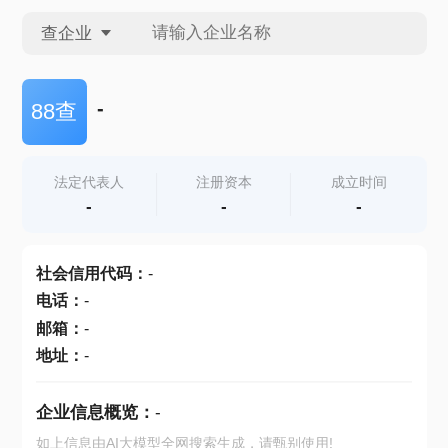
查企业
查企业
-
88查
查招投标
法定代表人
注册资本
成立时间
-
-
-
查产地
社会信用代码
：
-
电话
：
-
邮箱
：
-
地址
：
-
企业信息概览：
-
如上信息由AI大模型全网搜索生成，请甄别使用!