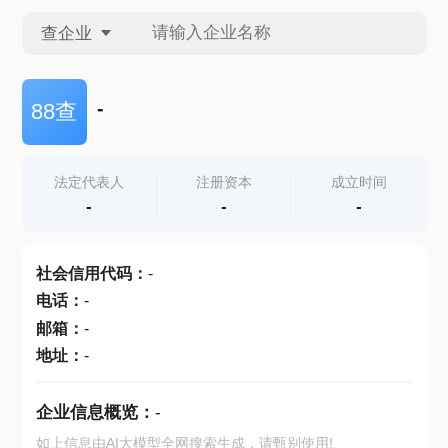
查企业
查企业
-
88查
查招投标
法定代表人
注册资本
成立时间
-
-
-
查产地
社会信用代码
：
-
电话
：
-
邮箱
：
-
地址
：
-
企业信息概览：
-
如上信息由AI大模型全网搜索生成，请甄别使用!