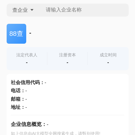
查企业
查企业
-
88查
查招投标
法定代表人
注册资本
成立时间
-
-
-
查产地
社会信用代码
：
-
电话
：
-
邮箱
：
-
地址
：
-
企业信息概览：
-
如上信息由AI大模型全网搜索生成，请甄别使用!