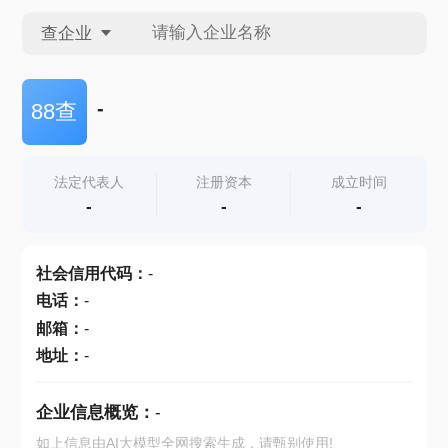
查企业
查企业
-
88查
查招投标
法定代表人
注册资本
成立时间
-
-
-
查产地
社会信用代码
：
-
电话
：
-
邮箱
：
-
地址
：
-
企业信息概览：
-
如上信息由AI大模型全网搜索生成，请甄别使用!