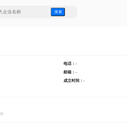
搜 索
电话
：
-
邮箱
：
-
成立时间
：
-
用!