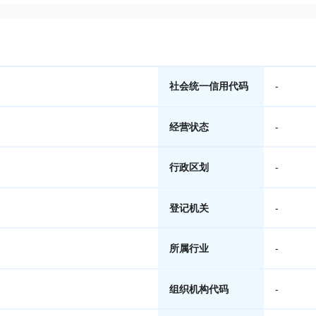
社会统一信用代码
-
经营状态
-
行政区划
-
登记机关
-
所属行业
-
组织机构代码
-