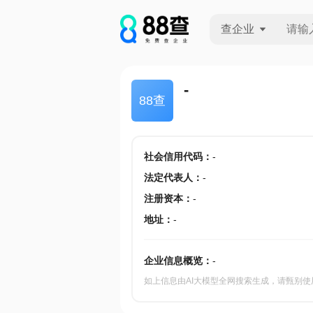
查企业
查企业
-
88查
查招投标
查产地
社会信用代码
：
-
法定代表人
：
-
注册资本
：
-
地址
：
-
企业信息概览：
-
如上信息由AI大模型全网搜索生成，请甄别使