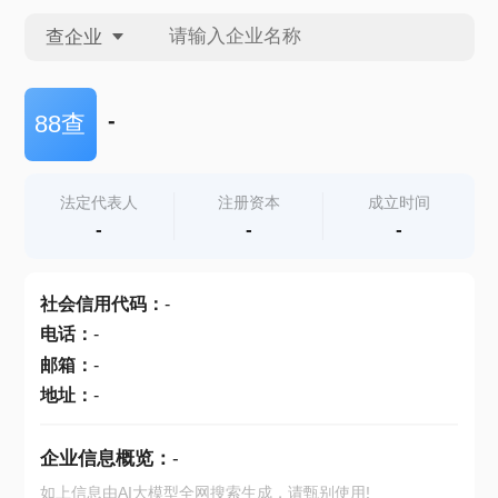
查企业
查企业
-
88查
查招投标
法定代表人
注册资本
成立时间
-
-
-
查产地
社会信用代码
：
-
电话
：
-
邮箱
：
-
地址
：
-
企业信息概览：
-
如上信息由AI大模型全网搜索生成，请甄别使用!