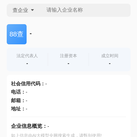
查企业
查企业
-
88查
查招投标
法定代表人
注册资本
成立时间
-
-
-
查产地
社会信用代码
：
-
电话
：
-
邮箱
：
-
地址
：
-
企业信息概览：
-
如上信息由AI大模型全网搜索生成，请甄别使用!