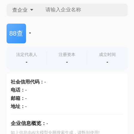
查企业
查企业
-
88查
查招投标
法定代表人
注册资本
成立时间
-
-
-
查产地
社会信用代码
：
-
电话
：
-
邮箱
：
-
地址
：
-
企业信息概览：
-
如上信息由AI大模型全网搜索生成，请甄别使用!