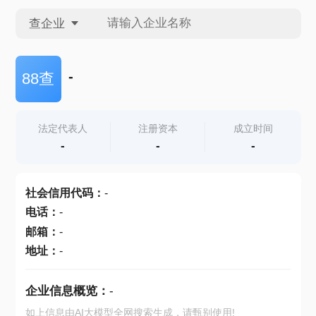
查企业
查企业
-
88查
查招投标
法定代表人
注册资本
成立时间
-
-
-
查产地
社会信用代码
：
-
电话
：
-
邮箱
：
-
地址
：
-
企业信息概览：
-
如上信息由AI大模型全网搜索生成，请甄别使用!