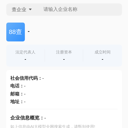
查企业
查企业
-
88查
查招投标
法定代表人
注册资本
成立时间
-
-
-
查产地
社会信用代码
：
-
电话
：
-
邮箱
：
-
地址
：
-
企业信息概览：
-
如上信息由AI大模型全网搜索生成，请甄别使用!