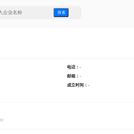
搜 索
电话
：
-
邮箱
：
-
成立时间
：
-
用!