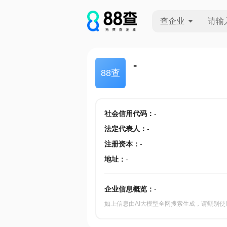
查企业
查企业
-
88查
查招投标
查产地
社会信用代码
：
-
法定代表人
：
-
注册资本
：
-
地址
：
-
企业信息概览：
-
如上信息由AI大模型全网搜索生成，请甄别使