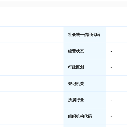
社会统一信用代码
-
经营状态
-
行政区划
-
登记机关
-
所属行业
-
组织机构代码
-