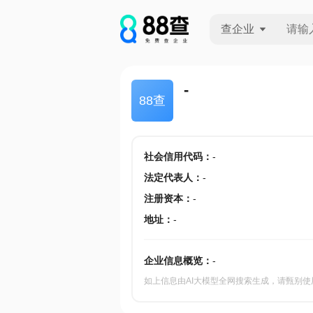
查企业
查企业
-
88查
查招投标
查产地
社会信用代码
：
-
法定代表人
：
-
注册资本
：
-
地址
：
-
企业信息概览：
-
如上信息由AI大模型全网搜索生成，请甄别使