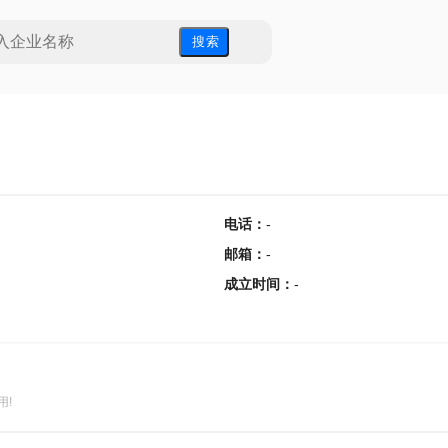
搜 索
电话
：
-
邮箱
：
-
成立时间
：
-
用!