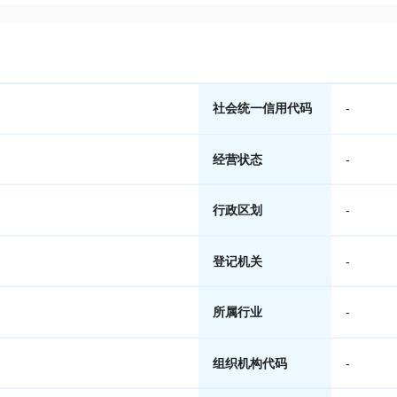
社会统一信用代码
-
经营状态
-
行政区划
-
登记机关
-
所属行业
-
组织机构代码
-