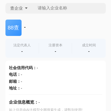
查企业
查企业
-
88查
查招投标
法定代表人
注册资本
成立时间
-
-
-
查产地
社会信用代码
：
-
电话
：
-
邮箱
：
-
地址
：
-
企业信息概览：
-
如上信息由AI大模型全网搜索生成，请甄别使用!