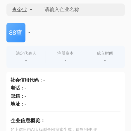
查企业
查企业
-
88查
查招投标
法定代表人
注册资本
成立时间
-
-
-
查产地
社会信用代码
：
-
电话
：
-
邮箱
：
-
地址
：
-
企业信息概览：
-
如上信息由AI大模型全网搜索生成，请甄别使用!