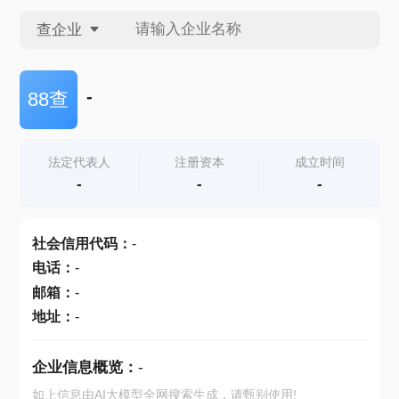
查企业
查企业
-
88查
查招投标
法定代表人
注册资本
成立时间
-
-
-
查产地
社会信用代码
：
-
电话
：
-
邮箱
：
-
地址
：
-
企业信息概览：
-
如上信息由AI大模型全网搜索生成，请甄别使用!