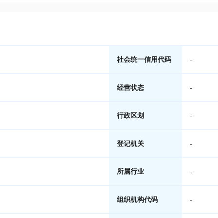
社会统一信用代码
-
经营状态
-
行政区划
-
登记机关
-
所属行业
-
组织机构代码
-