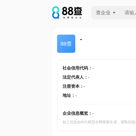
查企业
查企业
-
88查
查招投标
查产地
社会信用代码
：
-
法定代表人
：
-
注册资本
：
-
地址
：
-
企业信息概览：
-
如上信息由AI大模型全网搜索生成，请甄别使