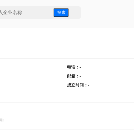
搜 索
电话
：
-
邮箱
：
-
成立时间
：
-
用!