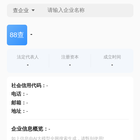
查企业
查企业
-
88查
查招投标
法定代表人
注册资本
成立时间
-
-
-
查产地
社会信用代码
：
-
电话
：
-
邮箱
：
-
地址
：
-
企业信息概览：
-
如上信息由AI大模型全网搜索生成，请甄别使用!