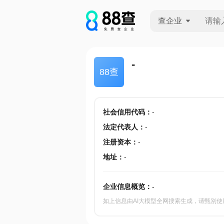
查企业
查企业
-
88查
查招投标
查产地
社会信用代码
：
-
法定代表人
：
-
注册资本
：
-
地址
：
-
企业信息概览：
-
如上信息由AI大模型全网搜索生成，请甄别使