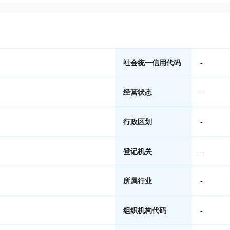
社会统一信用代码
-
经营状态
-
行政区划
-
登记机关
-
所属行业
-
组织机构代码
-