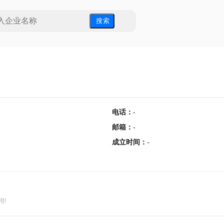
搜 索
电话
：
-
邮箱
：
-
成立时间
：
-
用!