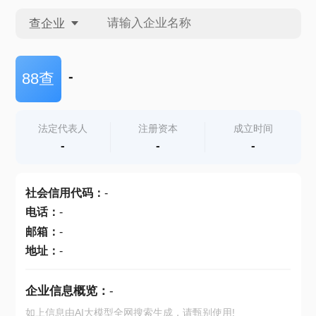
查企业
查企业
-
88查
查招投标
法定代表人
注册资本
成立时间
-
-
-
查产地
社会信用代码
：
-
电话
：
-
邮箱
：
-
地址
：
-
企业信息概览：
-
如上信息由AI大模型全网搜索生成，请甄别使用!