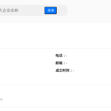
搜 索
电话
：
-
邮箱
：
-
成立时间
：
-
用!