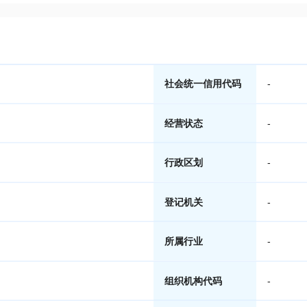
社会统一信用代码
-
经营状态
-
行政区划
-
登记机关
-
所属行业
-
组织机构代码
-