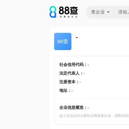
查企业
查企业
-
88查
查招投标
查产地
社会信用代码
：
-
法定代表人
：
-
注册资本
：
-
地址
：
-
企业信息概览：
-
如上信息由AI大模型全网搜索生成，请甄别使