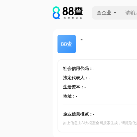
查企业
查企业
-
88查
查招投标
查产地
社会信用代码
：
-
法定代表人
：
-
注册资本
：
-
地址
：
-
企业信息概览：
-
如上信息由AI大模型全网搜索生成，请甄别使