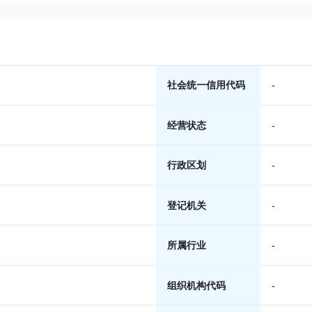
社会统一信用代码
-
经营状态
-
行政区划
-
登记机关
-
所属行业
-
组织机构代码
-