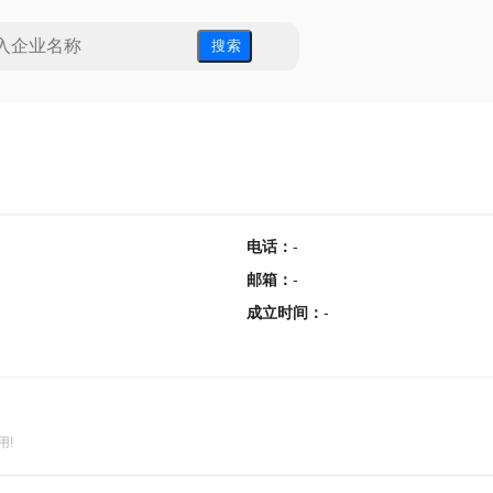
搜 索
电话
：
-
邮箱
：
-
成立时间
：
-
用!