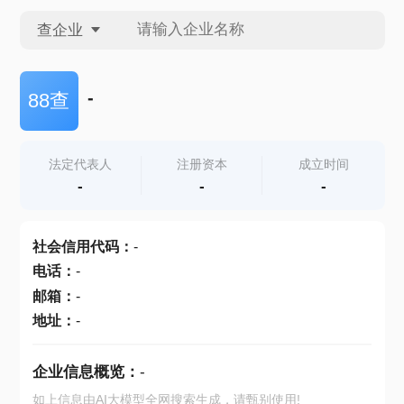
查企业
查企业
-
88查
查招投标
法定代表人
注册资本
成立时间
-
-
-
查产地
社会信用代码
：
-
电话
：
-
邮箱
：
-
地址
：
-
企业信息概览：
-
如上信息由AI大模型全网搜索生成，请甄别使用!