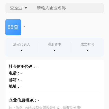
查企业
查企业
-
88查
查招投标
法定代表人
注册资本
成立时间
-
-
-
查产地
社会信用代码
：
-
电话
：
-
邮箱
：
-
地址
：
-
企业信息概览：
-
如上信息由AI大模型全网搜索生成，请甄别使用!