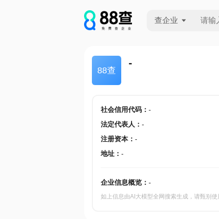
查企业
查企业
-
88查
查招投标
查产地
社会信用代码
：
-
法定代表人
：
-
注册资本
：
-
地址
：
-
企业信息概览：
-
如上信息由AI大模型全网搜索生成，请甄别使