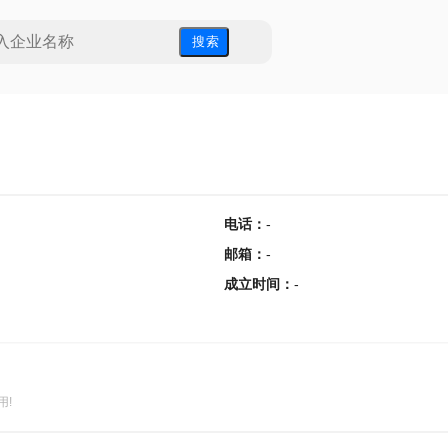
搜 索
电话
：
-
邮箱
：
-
成立时间
：
-
用!