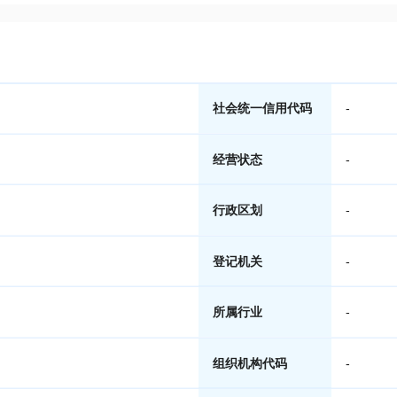
社会统一信用代码
-
经营状态
-
行政区划
-
登记机关
-
所属行业
-
组织机构代码
-