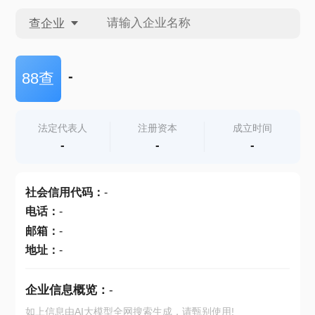
查企业
查企业
-
88查
查招投标
法定代表人
注册资本
成立时间
-
-
-
查产地
社会信用代码
：
-
电话
：
-
邮箱
：
-
地址
：
-
企业信息概览：
-
如上信息由AI大模型全网搜索生成，请甄别使用!