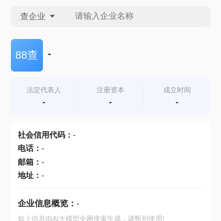
查企业
查企业
-
88查
查招投标
法定代表人
注册资本
成立时间
-
-
-
查产地
社会信用代码
：
-
电话
：
-
邮箱
：
-
地址
：
-
企业信息概览：
-
如上信息由AI大模型全网搜索生成，请甄别使用!