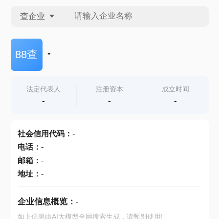
查企业
查企业
-
88查
查招投标
法定代表人
注册资本
成立时间
-
-
-
查产地
社会信用代码
：
-
电话
：
-
邮箱
：
-
地址
：
-
企业信息概览：
-
如上信息由AI大模型全网搜索生成，请甄别使用!