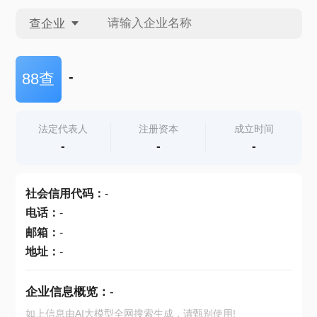
查企业
查企业
-
88查
查招投标
法定代表人
注册资本
成立时间
-
-
-
查产地
社会信用代码
：
-
电话
：
-
邮箱
：
-
地址
：
-
企业信息概览：
-
如上信息由AI大模型全网搜索生成，请甄别使用!