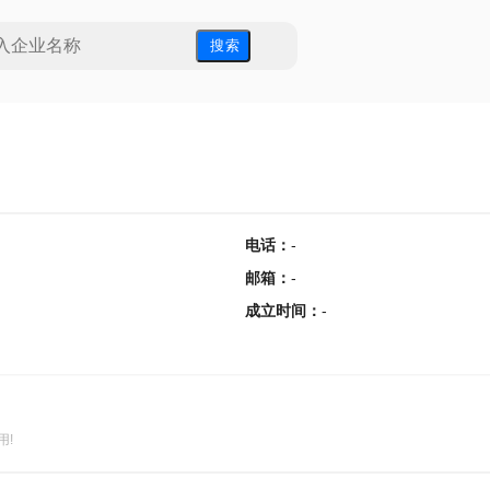
搜 索
电话
：
-
邮箱
：
-
成立时间
：
-
用!