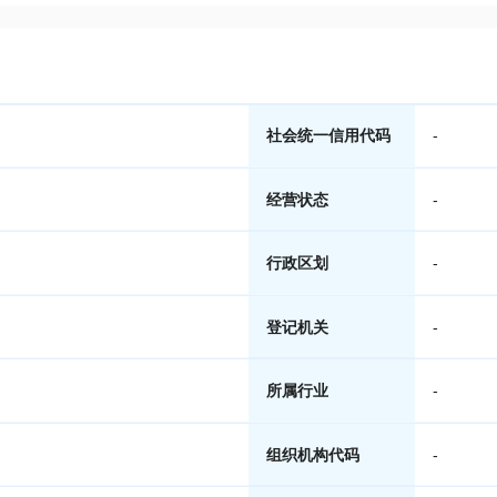
社会统一信用代码
-
经营状态
-
行政区划
-
登记机关
-
所属行业
-
组织机构代码
-