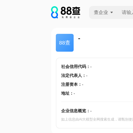
查企业
查企业
-
88查
查招投标
查产地
社会信用代码
：
-
法定代表人
：
-
注册资本
：
-
地址
：
-
企业信息概览：
-
如上信息由AI大模型全网搜索生成，请甄别使