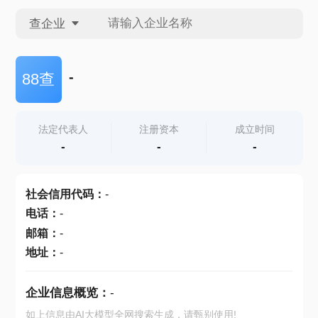
查企业
查企业
-
88查
查招投标
法定代表人
注册资本
成立时间
-
-
-
查产地
社会信用代码
：
-
电话
：
-
邮箱
：
-
地址
：
-
企业信息概览：
-
如上信息由AI大模型全网搜索生成，请甄别使用!