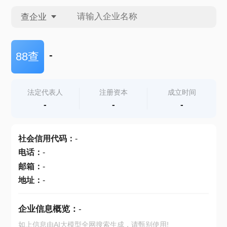
查企业
查企业
-
88查
查招投标
法定代表人
注册资本
成立时间
-
-
-
查产地
社会信用代码
：
-
电话
：
-
邮箱
：
-
地址
：
-
企业信息概览：
-
如上信息由AI大模型全网搜索生成，请甄别使用!