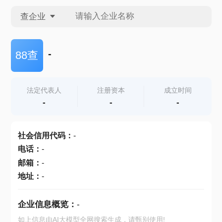
查企业
查企业
-
88查
查招投标
法定代表人
注册资本
成立时间
-
-
-
查产地
社会信用代码
：
-
电话
：
-
邮箱
：
-
地址
：
-
企业信息概览：
-
如上信息由AI大模型全网搜索生成，请甄别使用!