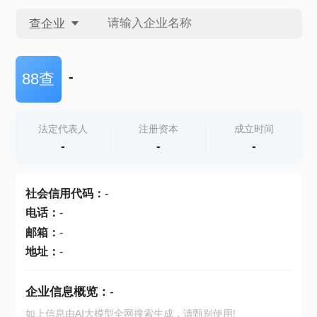
查企业
查企业
-
88查
查招投标
法定代表人
注册资本
成立时间
-
-
-
查产地
社会信用代码
：
-
电话
：
-
邮箱
：
-
地址
：
-
企业信息概览：
-
如上信息由AI大模型全网搜索生成，请甄别使用!