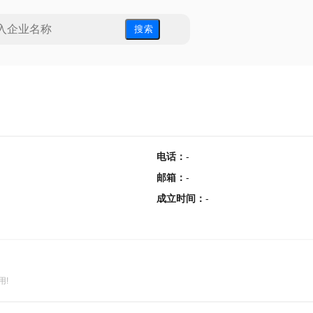
搜 索
电话
：
-
邮箱
：
-
成立时间
：
-
用!