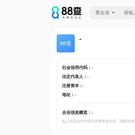
查企业
查企业
-
88查
查招投标
查产地
社会信用代码
：
-
法定代表人
：
-
注册资本
：
-
地址
：
-
企业信息概览：
-
如上信息由AI大模型全网搜索生成，请甄别使