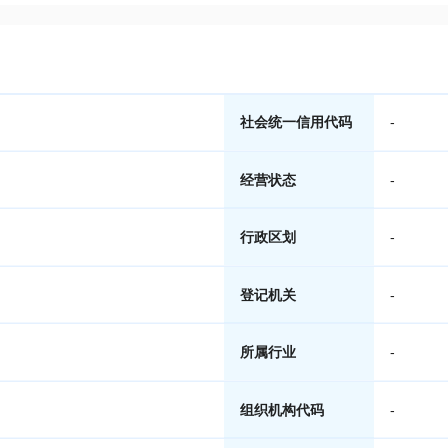
社会统一信用代码
-
经营状态
-
行政区划
-
登记机关
-
所属行业
-
组织机构代码
-