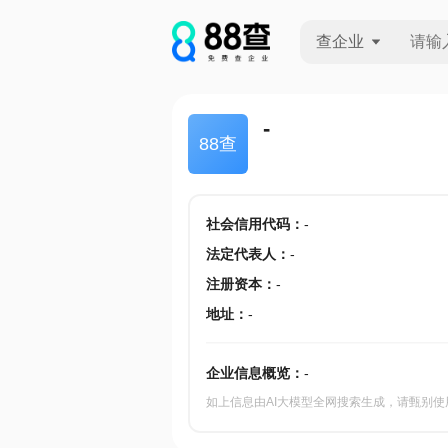
查企业
查企业
-
88查
查招投标
查产地
社会信用代码
：
-
法定代表人
：
-
注册资本
：
-
地址
：
-
企业信息概览：
-
如上信息由AI大模型全网搜索生成，请甄别使