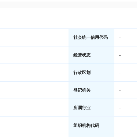
社会统一信用代码
-
经营状态
-
行政区划
-
登记机关
-
所属行业
-
组织机构代码
-