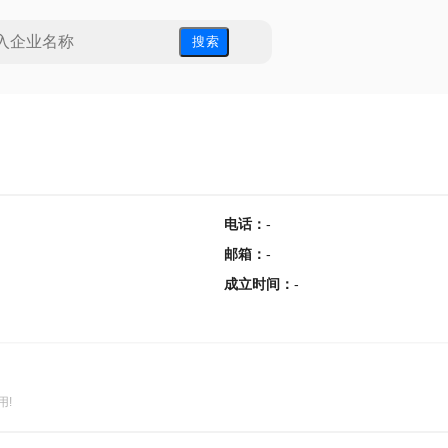
搜 索
电话
：
-
邮箱
：
-
成立时间
：
-
用!