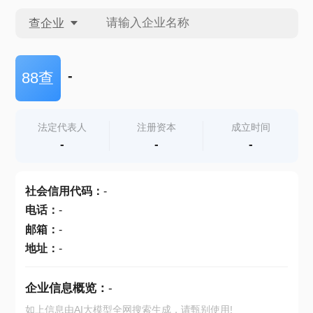
查企业
查企业
-
88查
查招投标
法定代表人
注册资本
成立时间
-
-
-
查产地
社会信用代码
：
-
电话
：
-
邮箱
：
-
地址
：
-
企业信息概览：
-
如上信息由AI大模型全网搜索生成，请甄别使用!