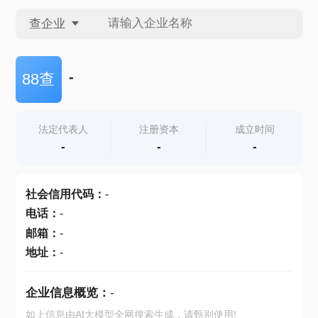
查企业
查企业
-
88查
查招投标
法定代表人
注册资本
成立时间
-
-
-
查产地
社会信用代码
：
-
电话
：
-
邮箱
：
-
地址
：
-
企业信息概览：
-
如上信息由AI大模型全网搜索生成，请甄别使用!