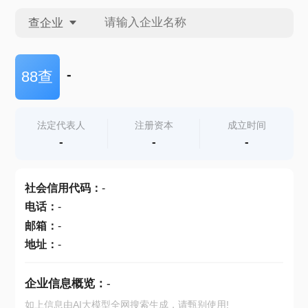
查企业
查企业
-
88查
查招投标
法定代表人
注册资本
成立时间
-
-
-
查产地
社会信用代码
：
-
电话
：
-
邮箱
：
-
地址
：
-
企业信息概览：
-
如上信息由AI大模型全网搜索生成，请甄别使用!