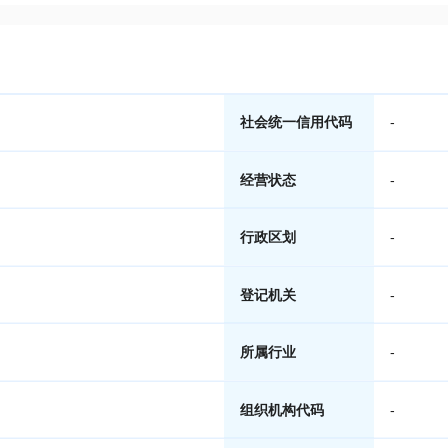
社会统一信用代码
-
经营状态
-
行政区划
-
登记机关
-
所属行业
-
组织机构代码
-