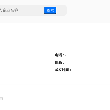
搜 索
电话
：
-
邮箱
：
-
成立时间
：
-
用!