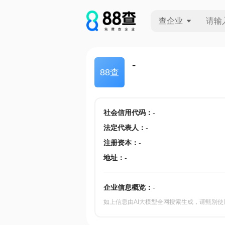
查企业
查企业
-
88查
查招投标
查产地
社会信用代码
：
-
法定代表人
：
-
注册资本
：
-
地址
：
-
企业信息概览：
-
如上信息由AI大模型全网搜索生成，请甄别使