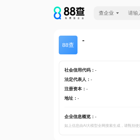
查企业
查企业
-
88查
查招投标
查产地
社会信用代码
：
-
法定代表人
：
-
注册资本
：
-
地址
：
-
企业信息概览：
-
如上信息由AI大模型全网搜索生成，请甄别使