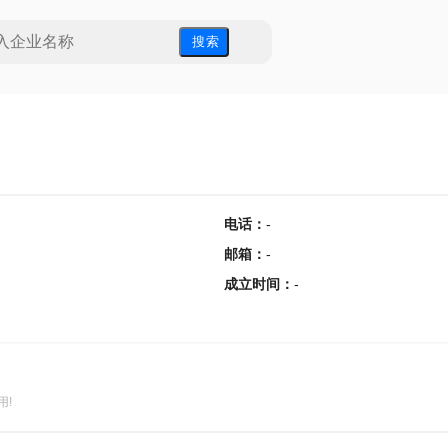
搜 索
电话
：
-
邮箱
：
-
成立时间
：
-
用!