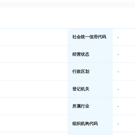
社会统一信用代码
-
经营状态
-
行政区划
-
登记机关
-
所属行业
-
组织机构代码
-