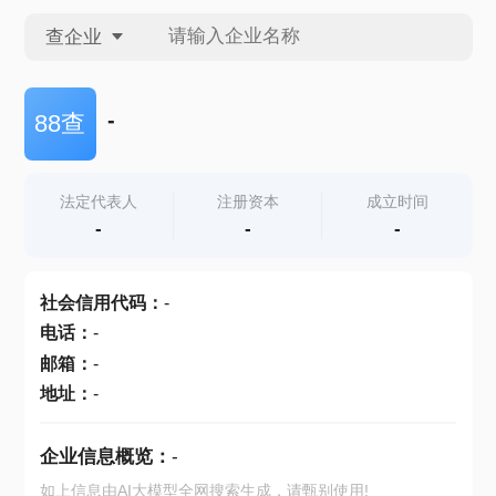
查企业
查企业
-
88查
查招投标
法定代表人
注册资本
成立时间
-
-
-
查产地
社会信用代码
：
-
电话
：
-
邮箱
：
-
地址
：
-
企业信息概览：
-
如上信息由AI大模型全网搜索生成，请甄别使用!