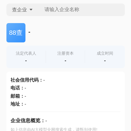
查企业
查企业
-
88查
查招投标
法定代表人
注册资本
成立时间
-
-
-
查产地
社会信用代码
：
-
电话
：
-
邮箱
：
-
地址
：
-
企业信息概览：
-
如上信息由AI大模型全网搜索生成，请甄别使用!