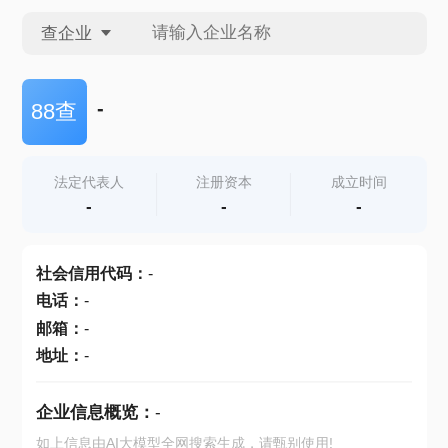
查企业
查企业
-
88查
查招投标
法定代表人
注册资本
成立时间
-
-
-
查产地
社会信用代码
：
-
电话
：
-
邮箱
：
-
地址
：
-
企业信息概览：
-
如上信息由AI大模型全网搜索生成，请甄别使用!