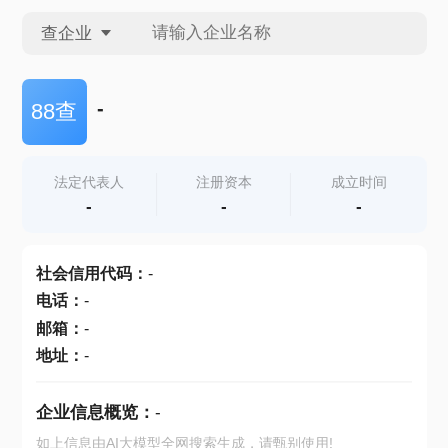
查企业
查企业
-
88查
查招投标
法定代表人
注册资本
成立时间
-
-
-
查产地
社会信用代码
：
-
电话
：
-
邮箱
：
-
地址
：
-
企业信息概览：
-
如上信息由AI大模型全网搜索生成，请甄别使用!