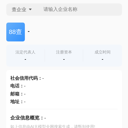
查企业
查企业
-
88查
查招投标
法定代表人
注册资本
成立时间
-
-
-
查产地
社会信用代码
：
-
电话
：
-
邮箱
：
-
地址
：
-
企业信息概览：
-
如上信息由AI大模型全网搜索生成，请甄别使用!