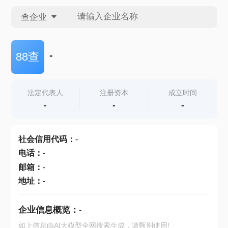
查企业
查企业
-
88查
查招投标
法定代表人
注册资本
成立时间
-
-
-
查产地
社会信用代码
：
-
电话
：
-
邮箱
：
-
地址
：
-
企业信息概览：
-
如上信息由AI大模型全网搜索生成，请甄别使用!