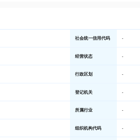
社会统一信用代码
-
经营状态
-
行政区划
-
登记机关
-
所属行业
-
组织机构代码
-