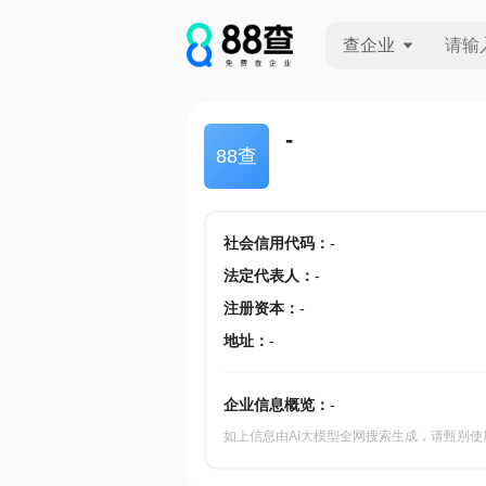
查企业
查企业
-
88查
查招投标
查产地
社会信用代码
：
-
法定代表人
：
-
注册资本
：
-
地址
：
-
企业信息概览：
-
如上信息由AI大模型全网搜索生成，请甄别使