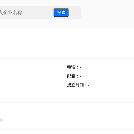
搜 索
电话
：
-
邮箱
：
-
成立时间
：
-
用!